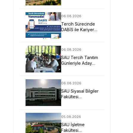
Mimarlarına Güçlü
Eğitim Fırsatı
06.08.2026
Tercih Sürecinde
DABİS ile Kariyer
Planlamasına Dijital
Destek
06.08.2026
SAU Tercih Tanıtım
Günleriyle Aday
Öğrencilerin
Geleceğine Işık
Tuttu
06.08.2026
SAU Siyasal Bilgiler
Fakültesi
Geleceğin
Liderlerini ve
Uzmanlarını
05.08.2026
Bekliyor
SAU İşletme
Fakültesi