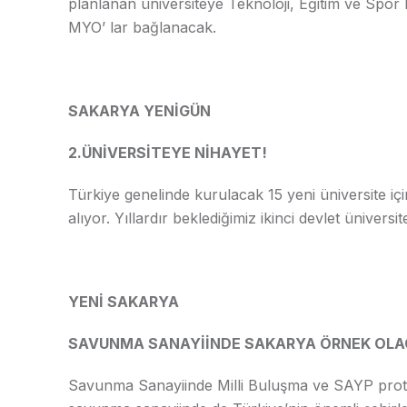
planlanan üniversiteye Teknoloji, Eğitim ve Spor B
MYO’ lar bağlanacak.
SAKARYA YENİGÜN
2.ÜNİVERSİTEYE NİHAYET!
Türkiye genelinde kurulacak 15 yeni üniversite iç
alıyor. Yıllardır beklediğimiz ikinci devlet ünivers
YENİ SAKARYA
SAVUNMA SANAYİİNDE SAKARYA ÖRNEK OL
Savunma Sanayiinde Milli Buluşma ve SAYP prot