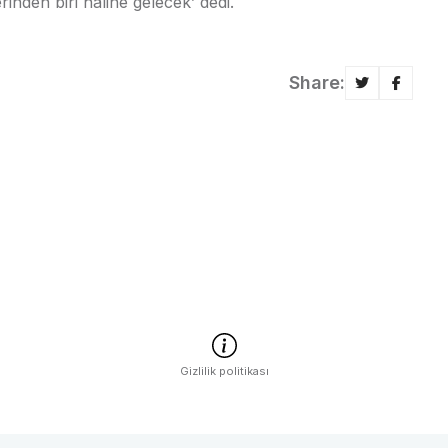
inden biri haline gelecek’ dedi.
Share:
Gizlilik politikası