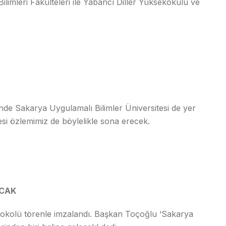
ilimleri Fakülteleri ile Yabancı Diller Yüksekokulu ve
inde Sakarya Uygulamalı Bilimler Üniversitesi de yer
itesi özlemimiz de böylelikle sona erecek.
ACAK
okolü törenle imzalandı. Başkan Toçoğlu ‘Sakarya