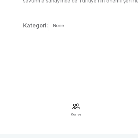
savunma sanayiinde de Türkiye’nin önemli şehirler
Kategori:
None
Künye