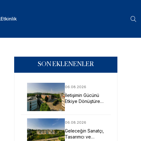
k
Etkinlik
SON EKLENENLER
06.08.2026
İletişimin Gücünü
Etkiye Dönüştüren
Profesyoneller
SAU’de Yetişiyor
06.08.2026
Geleceğin Sanatçı,
Tasarımcı ve