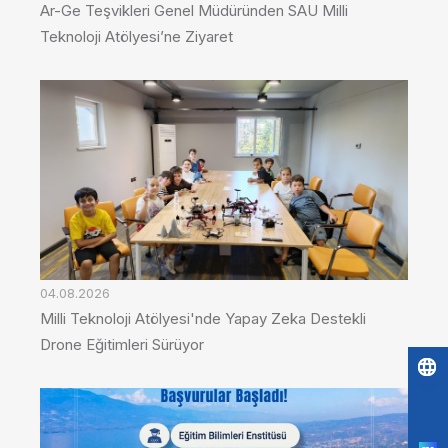
Ar-Ge Teşvikleri Genel Müdüründen SAU Milli
Teknoloji Atölyesi’ne Ziyaret
04.08.2026
Milli Teknoloji Atölyesi'nde Yapay Zeka Destekli
Drone Eğitimleri Sürüyor
Po
by