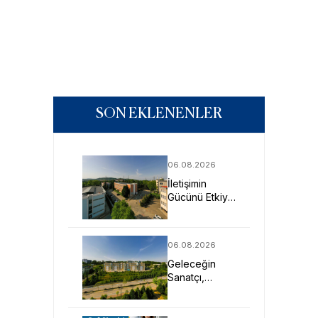
SON EKLENENLER
06.08.2026
İletişimin
Gücünü Etkiye
Dönüştüren
Profesyoneller
SAU’de
06.08.2026
Yetişiyor
Geleceğin
Sanatçı,
Tasarımcı ve
Mimarlarına
Güçlü Eğitim