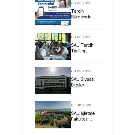
06.08.2026
Fırsatı
Tercih
Sürecinde
DABİS ile
Kariyer
Planlamasına
06.08.2026
Dijital Destek
SAU Tercih
Tanıtım
Günleriyle
Aday
Öğrencilerin
06.08.2026
Geleceğine
SAU Siyasal
Işık Tuttu
Bilgiler
Fakültesi
Geleceğin
Liderlerini ve
05.08.2026
Uzmanlarını
SAU İşletme
Bekliyor
Fakültesi
Uygulamalı
Eğitimle İş