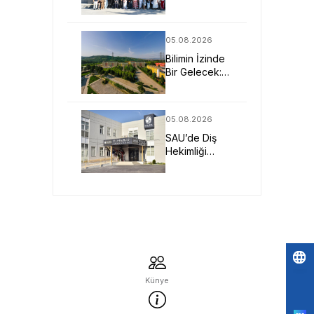
Öğretmenler
SAU’yü
Yakından
05.08.2026
Tanıdı
Bilimin İzinde
Bir Gelecek:
SAU Fen
Fakültesi
05.08.2026
SAU’de Diş
Hekimliği
Eğitimi Klinik
Deneyim ve
Teknolojiyle
Güçleniyor
Po
Künye
by