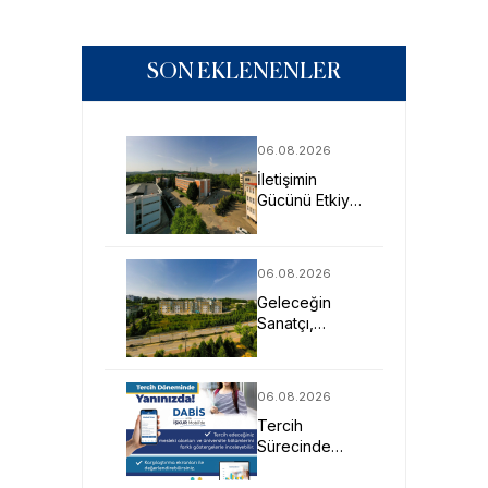
SON EKLENENLER
06.08.2026
İletişimin
Gücünü Etkiye
Dönüştüren
Profesyoneller
SAU’de
06.08.2026
Yetişiyor
Geleceğin
Sanatçı,
Tasarımcı ve
Mimarlarına
Güçlü Eğitim
06.08.2026
Fırsatı
Tercih
Sürecinde
DABİS ile
Kariyer