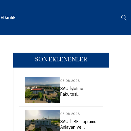
k
Etkinlik
SON EKLENENLER
05.08.2026
SAU İşletme
Fakültesi
Uygulamalı Eğitimle
İş Dünyasına
Hazırlıyor
05.08.2026
SAU İTBF Toplumu
Anlayan ve