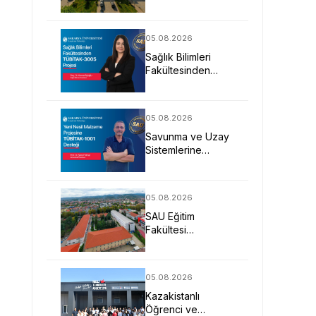
Değişime Yön
Veren Bireyler
Yetiştiriyor
05.08.2026
Sağlık Bilimleri
Fakültesinden
TÜBİTAK-3005
Projesi
05.08.2026
Savunma ve Uzay
Sistemlerine
Yönelik Yeni Nesil
Malzeme Projesine
TÜBİTAK Desteği
05.08.2026
SAU Eğitim
Fakültesi
Geleceğin
Öğretmenlerini
Bekliyor
05.08.2026
Kazakistanlı
Öğrenci ve