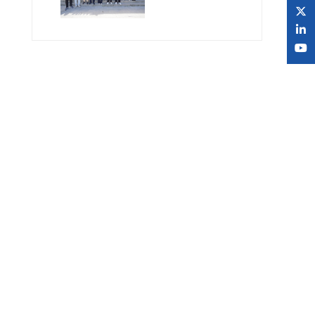
Müdüründen SAU
Milli Teknoloji
Atölyesi’ne Ziyaret