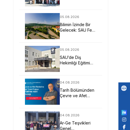
Öğretmenler
SAU’yü Yakından
Tanıdı
05.08.2026
Bilimin İzinde Bir
Gelecek: SAU Fen
Fakültesi
05.08.2026
SAU’de Diş
Hekimliği Eğitimi
Klinik Deneyim ve
Teknolojiyle
Güçleniyor
04.08.2026
Tarih Bölümünden
Çevre ve Afet
Po
Risklerine Işık
by
Tutan TÜBİTAK-
1001 Projesi
04.08.2026
Ar-Ge Teşvikleri
Genel