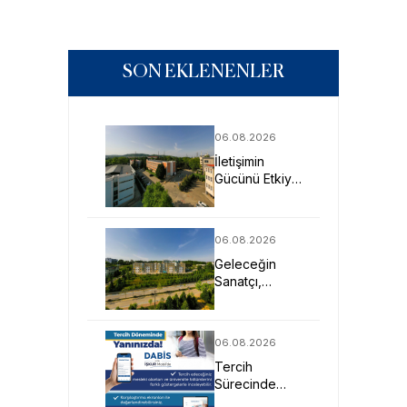
SON EKLENENLER
06.08.2026
İletişimin
Gücünü Etkiye
Dönüştüren
Profesyoneller
SAU’de
06.08.2026
Yetişiyor
Geleceğin
Sanatçı,
Tasarımcı ve
Mimarlarına
Güçlü Eğitim
06.08.2026
Fırsatı
Tercih
Sürecinde
DABİS ile