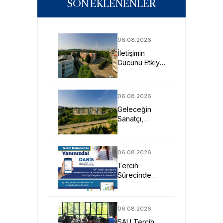
SON EKLENENLER
06.08.2026
İletişimin
Gücünü Etkiye
Dönüştüren
Profesyoneller
SAU’de
06.08.2026
Yetişiyor
Geleceğin
Sanatçı,
Tasarımcı ve
Mimarlarına
Güçlü Eğitim
06.08.2026
Fırsatı
Tercih
Sürecinde
DABİS ile
Kariyer
Planlamasına
06.08.2026
Dijital Destek
SAU Tercih