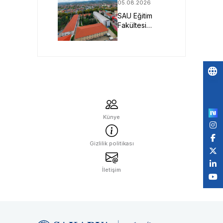
05.08.2026
Projesine
SAU Eğitim
TÜBİTAK
Fakültesi
Desteği
Geleceğin
Öğretmenlerini
Bekliyor
Po
by
Künye
Gizlilik politikası
İletişim