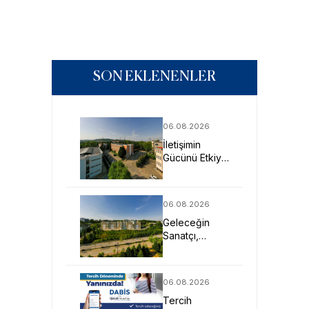
SON EKLENENLER
06.08.2026
İletişimin
Gücünü Etkiye
Dönüştüren
Profesyoneller
SAU’de
06.08.2026
Yetişiyor
Geleceğin
Sanatçı,
Tasarımcı ve
Mimarlarına
Güçlü Eğitim
06.08.2026
Fırsatı
Tercih