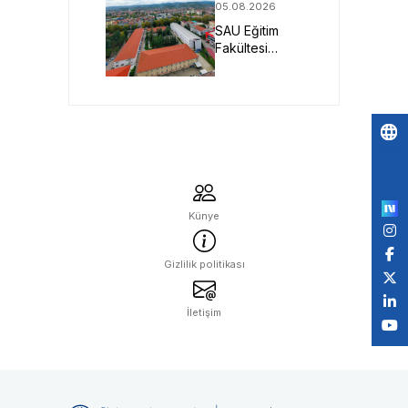
05.08.2026
Projesine
SAU Eğitim
TÜBİTAK
Fakültesi
Desteği
Geleceğin
Öğretmenlerini
Bekliyor
Po
by
Künye
Gizlilik politikası
İletişim