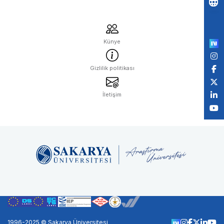
Po
by
Künye
Gizlilik politikası
İletişim
1996-2025 © Sakarya Üniversitesi