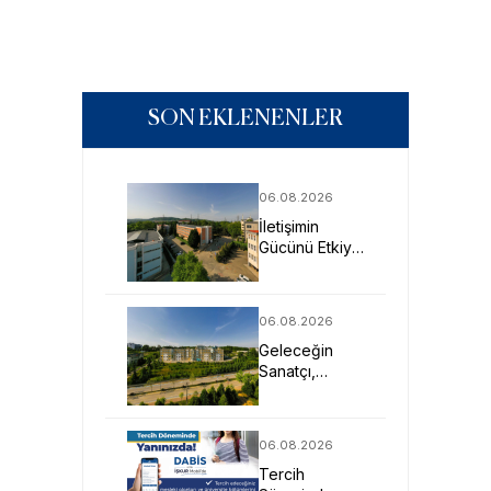
SON EKLENENLER
06.08.2026
İletişimin
Gücünü Etkiye
Dönüştüren
Profesyoneller
SAU’de
06.08.2026
Yetişiyor
Geleceğin
Sanatçı,
Tasarımcı ve
Mimarlarına
Güçlü Eğitim
06.08.2026
Fırsatı
Tercih