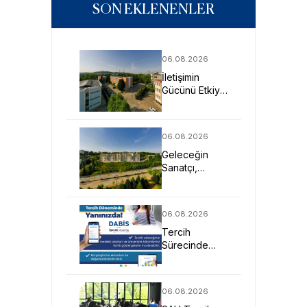
SON EKLENENLER
06.08.2026
İletişimin
Gücünü Etkiye
Dönüştüren
Profesyoneller
SAU’de
06.08.2026
Yetişiyor
Geleceğin
Sanatçı,
Tasarımcı ve
Mimarlarına
Güçlü Eğitim
06.08.2026
Fırsatı
Tercih
Sürecinde
DABİS ile
Kariyer
Planlamasına
06.08.2026
Dijital Destek