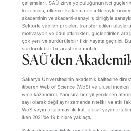
çalışmaları, SAÜ zirve yolculuğunun itici güçler
kurulması, ülkemiz kalkınma öncelikleriyle ünivers
akademinin ve akademi-sanayi iş birliğiyle sanayic
Sektörle yapılan projeler, transfer edilen uluslarar
motivasyon ve ödül etkinlikleri, güçlendirilen araş
çok yeni ve sürdürülebilir fikir hayata geçirildi.
sürdürülebilir bir araştırma muhiti.
SAÜ’den Akademik 
Sakarya Üniversitesinin akademik kalitesine direkt
itibaren Web of Science (WoS) ve ulusal indeksli m
ivme kazandırdı. Yanı sıra her yıl yenilenen atanma
sayı olarak değil aynı zamanda nitelikli ve etki f
WoS yayın ortalaması iki kat, ulusal yayın ortalam
iken 2021’de 19 binlere yaklaştı.
Salgın dönemini dijitale öncülük ederek lehine çe