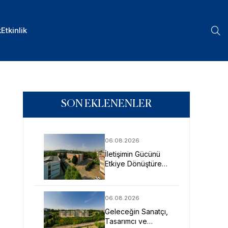
k
Etkinlik
SON EKLENENLER
06.08.2026
İletişimin Gücünü
Etkiye Dönüştüren
Profesyoneller
SAU’de Yetişiyor
06.08.2026
Geleceğin Sanatçı,
Tasarımcı ve