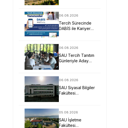
Mimarlarına Güçlü
Eğitim Fırsatı
06.08.2026
Tercih Sürecinde
DABİS ile Kariyer
Planlamasına Dijital
Destek
06.08.2026
SAU Tercih Tanıtım
Günleriyle Aday
Öğrencilerin
Geleceğine Işık
Tuttu
06.08.2026
SAU Siyasal Bilgiler
Fakültesi
Geleceğin
Liderlerini ve
Uzmanlarını
05.08.2026
Bekliyor
SAU İşletme
Fakültesi