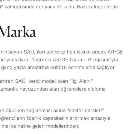
i” kategorisinde dünyada 31. oldu. Bazı kategorilerde
 Marka
benimseyen SAÜ, ileri teknoloji hamlesinin ancak AR-GE
rüne yansıtıyor. “Öğrenci AR-GE Uyumu Programı”yla
k genç yaşta araştırma kültürü edinmelerini sağlıyor.
artıran SAÜ, kendi modeli olan “İlgi Alanı”
lt uzmanlık havuzundan alan öğrencilere diploma
ının okurken sağlanması adına “sektör dersleri”
rencilerin liderlik kapasitesini artırmak amacıyla
 marka haline gelen modellerinden.