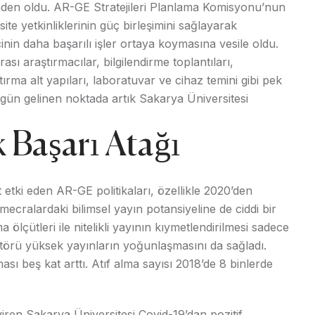
inden oldu. AR-GE Stratejileri Planlama Komisyonu’nun
ite yetkinliklerinin güç birleşimini sağlayarak
inin daha başarılı işler ortaya koymasına vesile oldu.
ası araştırmacılar, bilgilendirme toplantıları,
tırma alt yapıları, laboratuvar ve cihaz temini gibi pek
 Bugün gelinen noktada artık Sakarya Üniversitesi
Başarı Atağı
 etki eden AR-GE politikaları, özellikle 2020’den
ecralardaki bilimsel yayın potansiyeline de ciddi bir
 ölçütleri ile nitelikli yayının kıymetlendirilmesi sadece
aktörü yüksek yayınların yoğunlaşmasını da sağladı.
ası beş kat arttı. Atıf alma sayısı 2018’de 8 binlerde
viren Sakarya Üniversitesi Covid-19’dan pozitif