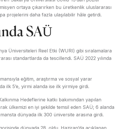
isyen ortaya çıkarırken bu üretkenlik uluslararası
 projelerini daha fazla ulaşılabilir hâle getirdi.
rında SAÜ
 Üniversiteleri Reel Etki (WURI) gibi sıralamalara
arası standartlarda da tescillendi. SAÜ 2022 yılında
rmansıyla eğitim, araştırma ve sosyal yarar
 ilk 5’e, yirmi alanda ise ilk yirmiye girdi.
r Kalkınma Hedeflerine katkı bakımından yapılan
rak ülkemizi en iyi şekilde temsil eden SAÜ; 6 alanda
formansta dünyada ilk 300 üniversite arasına girdi.
orisinde dünyada 28. oldu. Haziran’da açıklanan