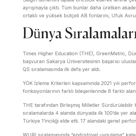
ayrışmayla çıktı. Tüm bunlar daha üretken akadem
ortaklı ve yüksek bütçeli AB fonlarını, Ufuk Avrupa
Dünya Sıralamala
Times Higher Education (THE), GreenMetric, Dünya
başvuran Sakarya Üniversitesinin başarısı uluslar
QS sıralamasında ilk defa yer aldı.
YÖK İzleme Kriterleri kapsamında 2021 yılı perfo
fonksiyonlarının farklı bileşenlerinde 8 farklı alanda
THE tarafından Birleşmiş Milletler Sürdürülebili
sıralamalarda 4 alanda dünyada ilk 100’de yer ala
Türkiye 1’inciliği elde etti. 17 alandaki genel per
WURI sıralamasında “endüstriyel uygulama” kateg