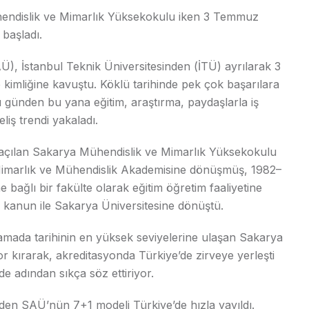
ühendislik ve Mimarlık Yüksekokulu iken 3 Temmuz
 başladı.
), İstanbul Teknik Üniversitesinden (İTÜ) ayrılarak 3
 kimliğine kavuştu. Köklü tarihinde pek çok başarılara
 günden bu yana eğitim, araştırma, paydaşlarla iş
eliş trendi yakaladı.
a açılan Sakarya Mühendislik ve Mimarlık Yüksekokulu
 Mimarlık ve Mühendislik Akademisine dönüşmüş, 1982–
e bağlı bir fakülte olarak eğitim öğretim faaliyetine
 kanun ile Sakarya Üniversitesine dönüştü.
amada tarihinin en yüksek seviyelerine ulaşan Sakarya
or kırarak, akreditasyonda Türkiye’de zirveye yerleşti
de adından sıkça söz ettiriyor.
den SAÜ’nün 7+1 modeli Türkiye’de hızla yayıldı.