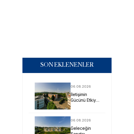
SON EKLENENLER
06.08.2026
İletişimin
Gücünü Etkiye
Dönüştüren
Profesyoneller
SAU’de
06.08.2026
Yetişiyor
Geleceğin
Sanatçı,