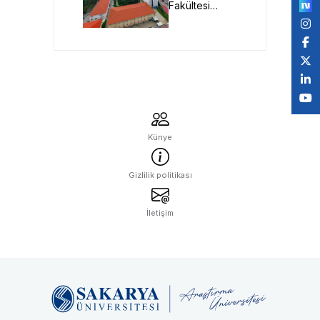
Fakültesi
Desteği
Geleceğin
Öğretmenlerini
Bekliyor
Künye
Gizlilik politikası
İletişim