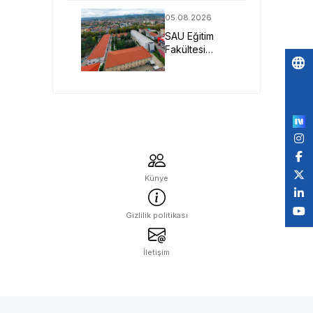
Nesil Malzeme
05.08.2026
Projesine
SAU Eğitim
TÜBİTAK
Fakültesi
Desteği
Geleceğin
Öğretmenlerini
Po
Bekliyor
by
Künye
Gizlilik politikası
İletişim