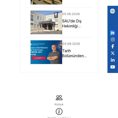
SAU Fen
Fakültesi
05.08.2026
Po
SAU’de Diş
by
Hekimliği
Eğitimi Klinik
Deneyim ve
Teknolojiyle
04.08.2026
Güçleniyor
Tarih
Bölümünden
Çevre ve Afet
Risklerine Işık
Tutan
TÜBİTAK-1001
Projesi
Künye