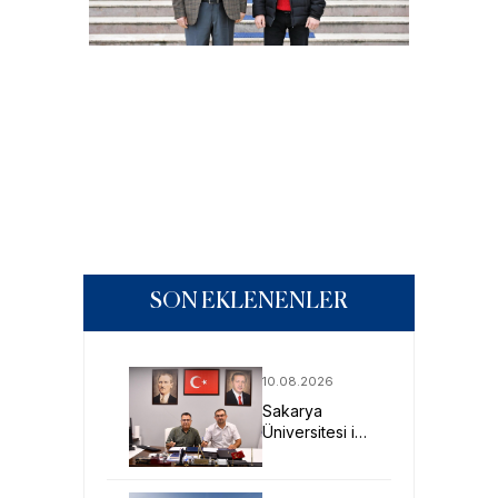
SON EKLENENLER
10.08.2026
Sakarya
Üniversitesi ile
Meddata
Arasında İş
Birliği