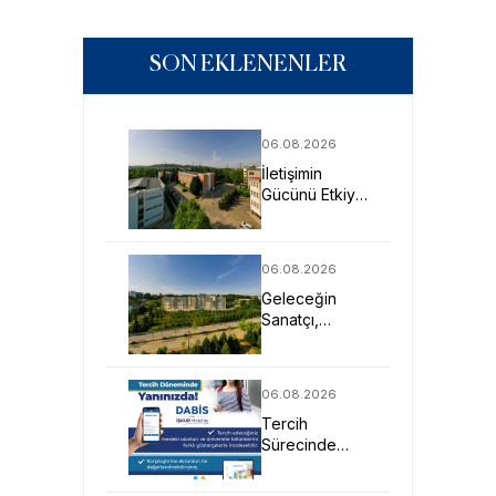
SON EKLENENLER
06.08.2026
İletişimin
Gücünü Etkiye
Dönüştüren
Profesyoneller
SAU’de
06.08.2026
Yetişiyor
Geleceğin
Sanatçı,
Tasarımcı ve
Mimarlarına
Güçlü Eğitim
06.08.2026
Fırsatı
Tercih
Sürecinde
DABİS ile
Kariyer