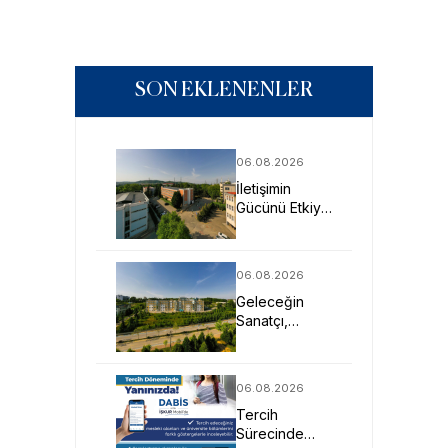
SON EKLENENLER
06.08.2026
İletişimin
Gücünü Etkiye
Dönüştüren
Profesyoneller
SAU’de
06.08.2026
Yetişiyor
Geleceğin
Sanatçı,
Tasarımcı ve
Mimarlarına
Güçlü Eğitim
06.08.2026
Fırsatı
Tercih
Sürecinde