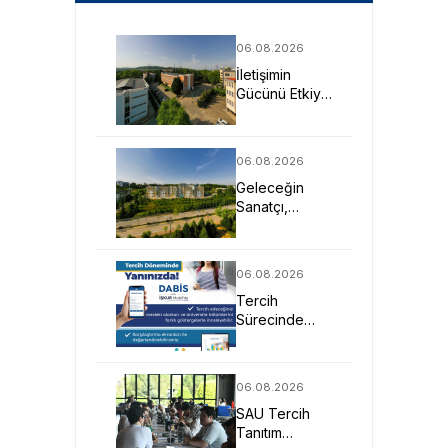
06.08.2026
İletişimin
Gücünü Etkiye
Dönüştüren
Profesyoneller
SAU’de
06.08.2026
Yetişiyor
Geleceğin
Sanatçı,
Tasarımcı ve
Mimarlarına
Güçlü Eğitim
06.08.2026
Fırsatı
Tercih
Sürecinde
DABİS ile
Kariyer
Planlamasına
06.08.2026
Dijital Destek
SAU Tercih
Tanıtım