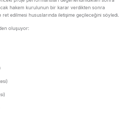
önceki proje performansları değerlendirildikten sonra
lacak hakem kurulunun bir karar verdikten sonra
ret edilmesi hususlarında iletişime geçileceğini söyledi.
rden oluşuyor:
)
esi)
si)
)