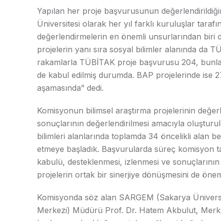
Yapılan her proje başvurusunun değerlendirildiğin
Üniversitesi olarak her yıl farklı kuruluşlar tar
değerlendirmelerin en önemli unsurlarından biri de 
projelerin yanı sıra sosyal bilimler alanında da T
rakamlarla TÜBİTAK proje başvurusu 204, bunlar
de kabul edilmiş durumda. BAP projelerinde ise 
aşamasında” dedi.
Komisyonun bilimsel araştırma projelerinin değerl
sonuçlarının değerlendirilmesi amacıyla oluştur
bilimleri alanlarında toplamda 34 öncelikli alan be
etmeye başladık. Başvurularda süreç komisyon tara
kabulü, desteklenmesi, izlenmesi ve sonuçlarının
projelerin ortak bir sinerjiye dönüşmesini de önem
Komisyonda söz alan SARGEM (Sakarya Üniversit
Merkezi) Müdürü Prof. Dr. Hatem Akbulut, Merke