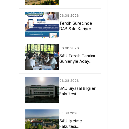
Mimarlarına Güçlü
Eğitim Fırsatı
06.08.2026
Tercih Sürecinde
DABİS ile Kariyer
Planlamasına Dijital
Destek
06.08.2026
SAU Tercih Tanıtım
Günleriyle Aday
Öğrencilerin
Geleceğine Işık
Tuttu
06.08.2026
SAU Siyasal Bilgiler
Fakültesi
Geleceğin
Liderlerini ve
Uzmanlarını
05.08.2026
Bekliyor
SAU İşletme
Fakültesi