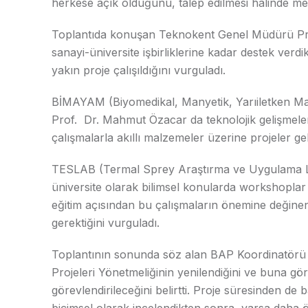
herkese açık olduğunu, talep edilmesi halinde me
Toplantıda konuşan Teknokent Genel Müdürü Prof
sanayi-üniversite işbirliklerine kadar destek verdik
yakın proje çalışıldığını vurguladı.
BİMAYAM (Biyomedikal, Manyetik, Yarıiletken 
Prof. Dr. Mahmut Özacar da teknolojik gelişmeleri 
çalışmalarla akıllı malzemeler üzerine projeler gelişt
TESLAB (Termal Sprey Araştırma ve Uygulama Lab
üniversite olarak bilimsel konularda workshoplar 
eğitim açısından bu çalışmaların önemine değinen
gerektiğini vurguladı.
Toplantının sonunda söz alan BAP Koordinatörü 
Projeleri Yönetmeliğinin yenilendiğini ve buna 
görevlendirileceğini belirtti. Proje süresinden d