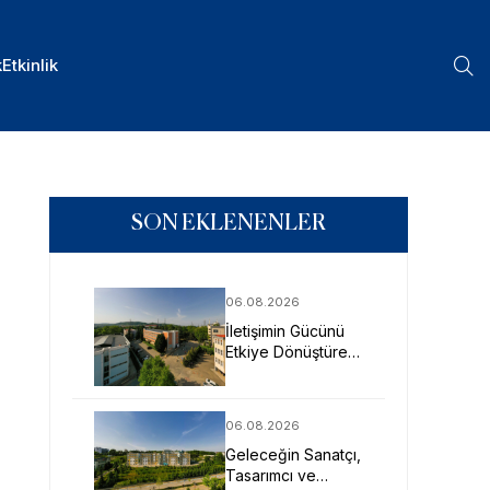
k
Etkinlik
SON EKLENENLER
06.08.2026
İletişimin Gücünü
Etkiye Dönüştüren
Profesyoneller
SAU’de Yetişiyor
06.08.2026
Geleceğin Sanatçı,
Tasarımcı ve