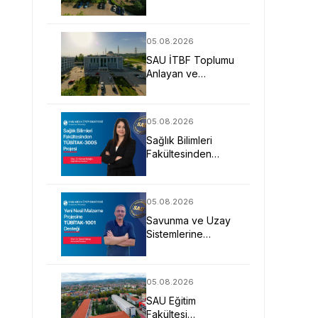
Uygulamalı Eğitimle
İş Dünyasına
Hazırlıyor
05.08.2026
SAU İTBF Toplumu
Anlayan ve
Değişime Yön
Veren Bireyler
Yetiştiriyor
05.08.2026
Sağlık Bilimleri
Fakültesinden
TÜBİTAK-3005
Projesi
05.08.2026
Savunma ve Uzay
Sistemlerine
Yönelik Yeni Nesil
Malzeme Projesine
TÜBİTAK Desteği
05.08.2026
SAU Eğitim
Fakültesi