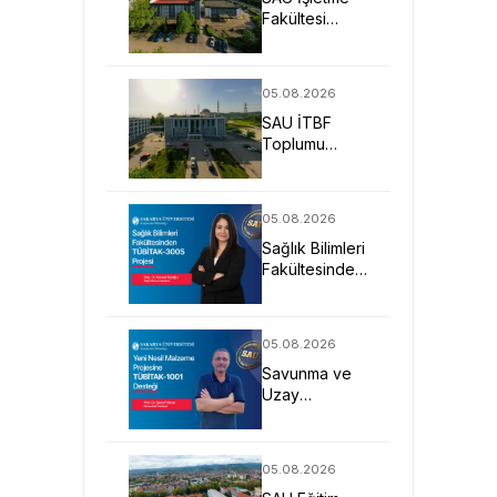
Fakültesi
Uygulamalı
Eğitimle İş
Dünyasına
05.08.2026
Hazırlıyor
SAU İTBF
Toplumu
Anlayan ve
Değişime Yön
Veren Bireyler
05.08.2026
Yetiştiriyor
Sağlık Bilimleri
Fakültesinden
TÜBİTAK-
3005 Projesi
05.08.2026
Savunma ve
Uzay
Sistemlerine
Yönelik Yeni
Nesil Malzeme
05.08.2026
Projesine