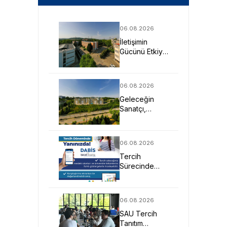
06.08.2026
İletişimin
Gücünü Etkiye
Dönüştüren
Profesyoneller
SAU’de
06.08.2026
Yetişiyor
Geleceğin
Sanatçı,
Tasarımcı ve
Mimarlarına
Güçlü Eğitim
06.08.2026
Fırsatı
Tercih
Sürecinde
DABİS ile
Kariyer
Planlamasına
06.08.2026
Dijital Destek
SAU Tercih
Tanıtım