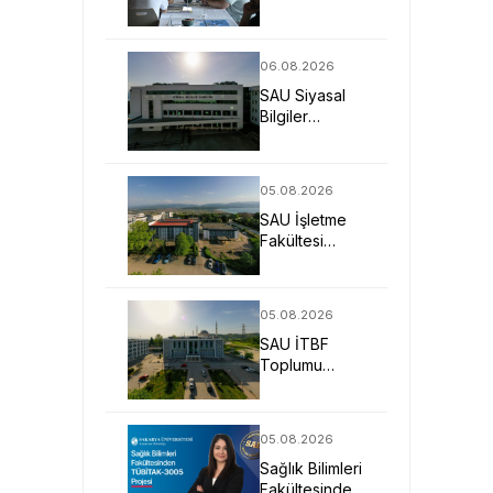
Günleriyle
Aday
Öğrencilerin
06.08.2026
Geleceğine
SAU Siyasal
Işık Tuttu
Bilgiler
Fakültesi
Geleceğin
Liderlerini ve
05.08.2026
Uzmanlarını
SAU İşletme
Bekliyor
Fakültesi
Uygulamalı
Eğitimle İş
Dünyasına
05.08.2026
Hazırlıyor
SAU İTBF
Toplumu
Anlayan ve
Değişime Yön
Veren Bireyler
05.08.2026
Yetiştiriyor
Sağlık Bilimleri
Fakültesinden