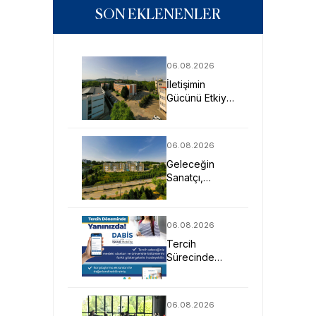
SON EKLENENLER
06.08.2026
İletişimin
Gücünü Etkiye
Dönüştüren
Profesyoneller
SAU’de
06.08.2026
Yetişiyor
Geleceğin
Sanatçı,
Tasarımcı ve
Mimarlarına
Güçlü Eğitim
06.08.2026
Fırsatı
Tercih
Sürecinde
DABİS ile
Kariyer
Planlamasına
06.08.2026
Dijital Destek