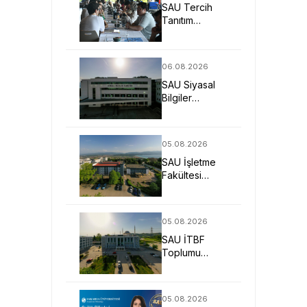
SAU Tercih
Tanıtım
Günleriyle
Aday
Öğrencilerin
06.08.2026
Geleceğine
SAU Siyasal
Işık Tuttu
Bilgiler
Fakültesi
Geleceğin
Liderlerini ve
05.08.2026
Uzmanlarını
SAU İşletme
Bekliyor
Fakültesi
Uygulamalı
Eğitimle İş
Dünyasına
05.08.2026
Hazırlıyor
SAU İTBF
Toplumu
Anlayan ve
Değişime Yön
Veren Bireyler
05.08.2026
Yetiştiriyor