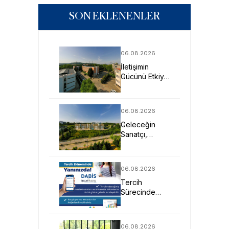
SON EKLENENLER
06.08.2026
İletişimin
Gücünü Etkiye
Dönüştüren
Profesyoneller
SAU’de
06.08.2026
Yetişiyor
Geleceğin
Sanatçı,
Tasarımcı ve
Mimarlarına
Güçlü Eğitim
06.08.2026
Fırsatı
Tercih
Sürecinde
DABİS ile
Kariyer
Planlamasına
06.08.2026