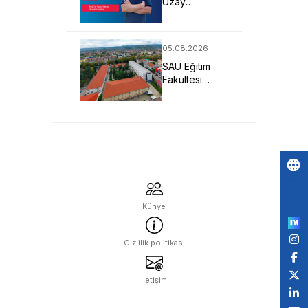
Uzay
Sistemlerine
Yönelik Yeni
Nesil Malzeme
05.08.2026
Projesine
SAU Eğitim
TÜBİTAK
Fakültesi
Desteği
Geleceğin
Öğretmenlerini
Bekliyor
Po
by
Künye
Gizlilik politikası
İletişim