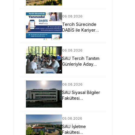
Mimarlarına Güçlü
Eğitim Fırsatı
06.08.2026
Tercih Sürecinde
DABİS ile Kariyer
Planlamasına Dijital
Destek
06.08.2026
SAU Tercih Tanıtım
Günleriyle Aday
Öğrencilerin
Geleceğine Işık
Tuttu
06.08.2026
SAU Siyasal Bilgiler
Fakültesi
Geleceğin
Liderlerini ve
Uzmanlarını
05.08.2026
Bekliyor
SAU İşletme
Fakültesi