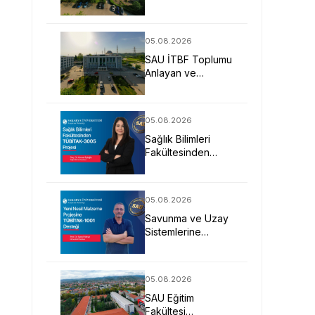
Uygulamalı Eğitimle
İş Dünyasına
Hazırlıyor
05.08.2026
SAU İTBF Toplumu
Anlayan ve
Değişime Yön
Veren Bireyler
Yetiştiriyor
05.08.2026
Sağlık Bilimleri
Fakültesinden
TÜBİTAK-3005
Projesi
05.08.2026
Savunma ve Uzay
Sistemlerine
Yönelik Yeni Nesil
Malzeme Projesine
TÜBİTAK Desteği
05.08.2026
SAU Eğitim
Fakültesi