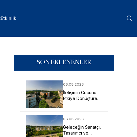
k
Etkinlik
SON EKLENENLER
06.08.2026
İletişimin Gücünü
Etkiye Dönüştüren
Profesyoneller
SAU’de Yetişiyor
06.08.2026
Geleceğin Sanatçı,
Tasarımcı ve