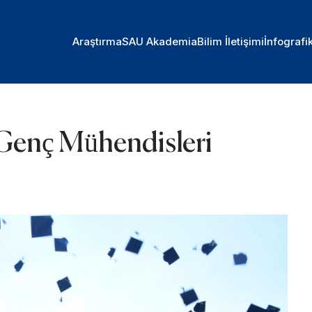
Araştırma
SAU Akademia
Bilim İletişimi
İnfografi
 Genç Mühendisleri