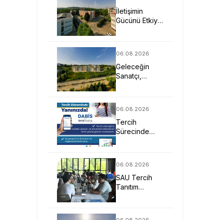
İletişimin
Gücünü Etkiye
Dönüştüren
Profesyoneller
SAU’de
06.08.2026
Yetişiyor
Geleceğin
Sanatçı,
Tasarımcı ve
Mimarlarına
Güçlü Eğitim
06.08.2026
Fırsatı
Tercih
Sürecinde
DABİS ile
Kariyer
Planlamasına
06.08.2026
Dijital Destek
SAU Tercih
Tanıtım
Günleriyle
Aday
Öğrencilerin