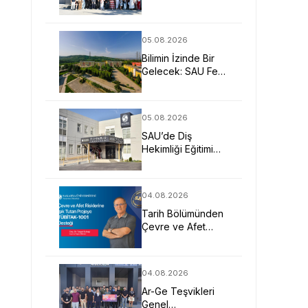
Öğretmenler
SAU’yü Yakından
Tanıdı
05.08.2026
Bilimin İzinde Bir
Gelecek: SAU Fen
Fakültesi
05.08.2026
SAU’de Diş
Hekimliği Eğitimi
Klinik Deneyim ve
Teknolojiyle
Güçleniyor
04.08.2026
Tarih Bölümünden
Çevre ve Afet
Risklerine Işık
Tutan TÜBİTAK-
1001 Projesi
04.08.2026
Ar-Ge Teşvikleri
Genel