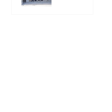
Müdüründen SAU
Milli Teknoloji
Atölyesi’ne Ziyaret