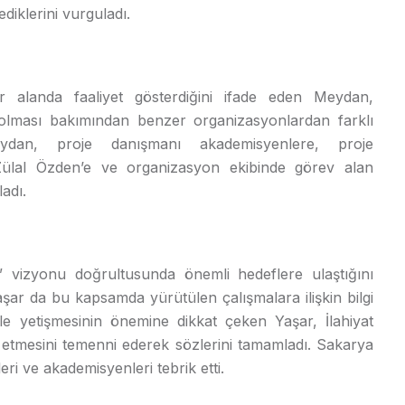
iklerini vurguladı.
bir alanda faaliyet gösterdiğini ifade eden Meydan,
olması bakımından benzer organizasyonlardan farklı
Meydan, proje danışmanı akademisyenlere, proje
Zülal Özden’e ve organizasyon ekibinde görev alan
adı.
i” vizyonu doğrultusunda önemli hedeflere ulaştığını
aşar da bu kapsamda yürütülen çalışmalara ilişkin bilgi
yle yetişmesinin önemine dikkat çeken Yaşar, İlahiyat
l etmesini temenni ederek sözlerini tamamladı. Sakarya
ri ve akademisyenleri tebrik etti.