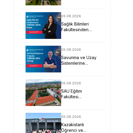
Değişime Yön
Veren Bireyler
Yetiştiriyor
05.08.2026
Sağlık Bilimleri
Fakültesinden
TÜBİTAK-3005
Projesi
05.08.2026
Savunma ve Uzay
Sistemlerine
Yönelik Yeni Nesil
Malzeme Projesine
TÜBİTAK Desteği
05.08.2026
SAU Eğitim
Fakültesi
Geleceğin
Öğretmenlerini
Bekliyor
05.08.2026
Kazakistanlı
Öğrenci ve