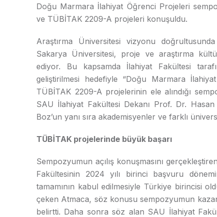
Doğu Marmara İlahiyat Öğrenci Projeleri sempoz
ve TÜBİTAK 2209-A projeleri konuşuldu.
Araştırma Üniversitesi vizyonu doğrultusunda
Sakarya Üniversitesi, proje ve araştırma kült
ediyor. Bu kapsamda İlahiyat Fakültesi tarafın
geliştirilmesi hedefiyle “Doğu Marmara İlahiy
TÜBİTAK 2209-A projelerinin ele alındığı semp
SAU İlahiyat Fakültesi Dekanı Prof. Dr. Hasa
Boz’un yanı sıra akademisyenler ve farklı üniversi
TÜBİTAK projelerinde büyük başarı
Sempozyumun açılış konuşmasını gerçekleştiren
Fakültesinin 2024 yılı birinci başvuru dön
tamamının kabul edilmesiyle Türkiye birincisi ol
çeken Atmaca, söz konusu sempozyumun kazanıla
belirtti. Daha sonra söz alan SAU İlahiyat Fak