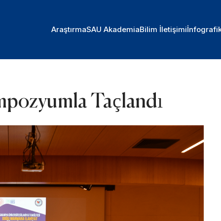
Araştırma
SAU Akademia
Bilim İletişimi
İnfografi
mpozyumla Taçlandı