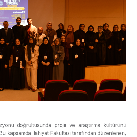
vizyonu doğrultusunda proje ve araştırma kültürünü
 Bu kapsamda İlahiyat Fakültesi tarafından düzenlenen,