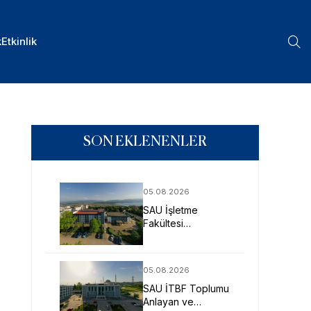
k
Etkinlik
SON EKLENENLER
05.08.2026
SAU İşletme
Fakültesi
Uygulamalı Eğitimle
İş Dünyasına
Hazırlıyor
05.08.2026
SAU İTBF Toplumu
Anlayan ve