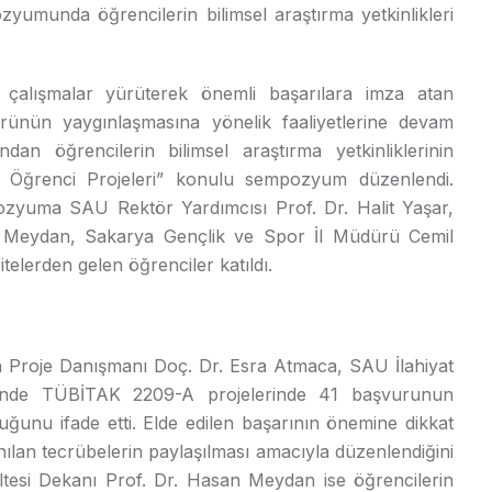
yumunda öğrencilerin bilimsel araştırma yetkinlikleri
 çalışmalar yürüterek önemli başarılara imza atan
ürünün yaygınlaşmasına yönelik faaliyetlerine devam
dan öğrencilerin bilimsel araştırma yetkinliklerinin
at Öğrenci Projeleri” konulu sempozyum düzenlendi.
ozyuma SAU Rektör Yardımcısı Prof. Dr. Halit Yaşar,
n Meydan, Sakarya Gençlik ve Spor İl Müdürü Cemil
telerden gelen öğrenciler katıldı.
 Proje Danışmanı Doç. Dr. Esra Atmaca, SAU İlahiyat
eminde TÜBİTAK 2209-A projelerinde 41 başvurunun
duğunu ifade etti. Elde edilen başarının önemine dikkat
n tecrübelerin paylaşılması amacıyla düzenlendiğini
ültesi Dekanı Prof. Dr. Hasan Meydan ise öğrencilerin