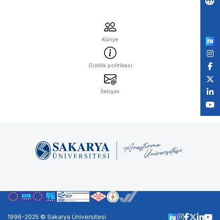
Po
by
Künye
Gizlilik politikası
İletişim
1996-2025 © Sakarya Üniversitesi