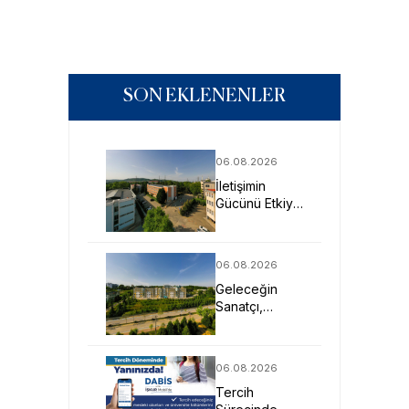
SON EKLENENLER
06.08.2026
İletişimin
Gücünü Etkiye
Dönüştüren
Profesyoneller
SAU’de
06.08.2026
Yetişiyor
Geleceğin
Sanatçı,
Tasarımcı ve
Mimarlarına
Güçlü Eğitim
06.08.2026
Fırsatı
Tercih