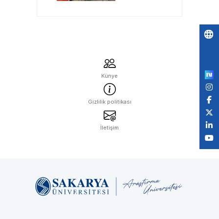
Öğretmenlerini
Bekliyor
Po
by
Künye
Gizlilik politikası
İletişim