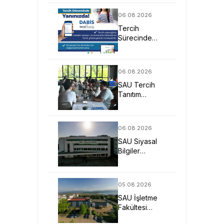
Mimarlarına
Güçlü Eğitim
06.08.2026
Fırsatı
Tercih
Sürecinde
DABİS ile
Kariyer
Planlamasına
06.08.2026
Dijital Destek
SAU Tercih
Tanıtım
Günleriyle
Aday
Öğrencilerin
06.08.2026
Geleceğine
SAU Siyasal
Işık Tuttu
Bilgiler
Fakültesi
Geleceğin
Liderlerini ve
05.08.2026
Uzmanlarını
SAU İşletme
Bekliyor
Fakültesi
Uygulamalı