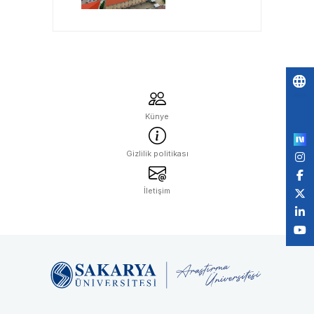
Geleceğin
Öğretmenlerini
Bekliyor
Po
Künye
by
Gizlilik politikası
İletişim