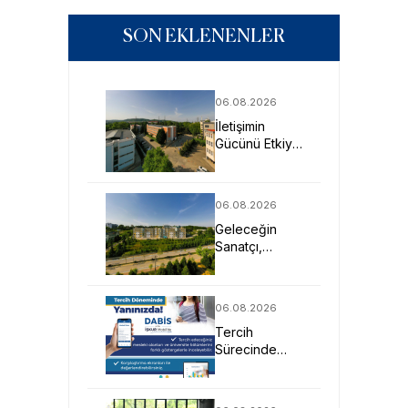
SON EKLENENLER
06.08.2026
İletişimin
Gücünü Etkiye
Dönüştüren
Profesyoneller
SAU’de
06.08.2026
Yetişiyor
Geleceğin
Sanatçı,
Tasarımcı ve
Mimarlarına
Güçlü Eğitim
06.08.2026
Fırsatı
Tercih
Sürecinde
DABİS ile
Kariyer
Planlamasına