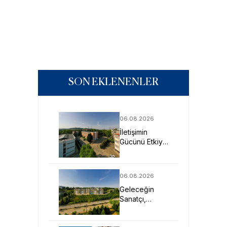
SON EKLENENLER
06.08.2026
İletişimin
Gücünü Etkiye
Dönüştüren
Profesyoneller
SAU’de
06.08.2026
Yetişiyor
Geleceğin
Sanatçı,
Tasarımcı ve
Mimarlarına