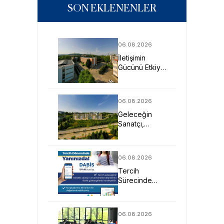
SON EKLENENLER
06.08.2026
İletişimin
Gücünü Etkiye
Dönüştüren
Profesyoneller
SAU’de
06.08.2026
Yetişiyor
Geleceğin
Sanatçı,
Tasarımcı ve
Mimarlarına
Güçlü Eğitim
06.08.2026
Fırsatı
Tercih
Sürecinde
DABİS ile
Kariyer
Planlamasına
06.08.2026
Dijital Destek