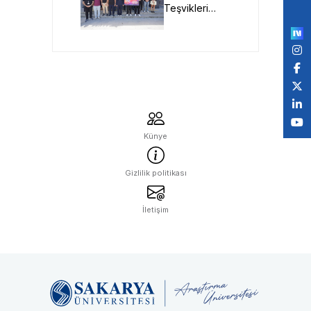
Teşvikleri
by
Genel
Müdüründen
SAU Milli
Teknoloji
Atölyesi’ne
Ziyaret
Künye
Gizlilik politikası
İletişim