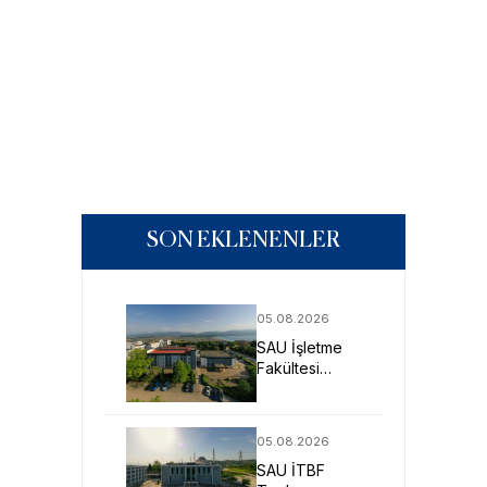
SON EKLENENLER
05.08.2026
SAU İşletme
Fakültesi
Uygulamalı
Eğitimle İş
Dünyasına
05.08.2026
Hazırlıyor
SAU İTBF