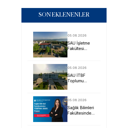
SON EKLENENLER
05.08.2026
SAU İşletme
Fakültesi
Uygulamalı
Eğitimle İş
Dünyasına
05.08.2026
Hazırlıyor
SAU İTBF
Toplumu
Anlayan ve
Değişime Yön
Veren Bireyler
05.08.2026
Yetiştiriyor
Sağlık Bilimleri
Fakültesinden
TÜBİTAK-
3005 Projesi