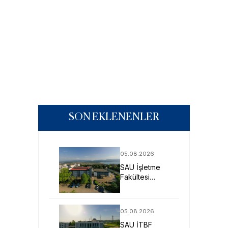
SON EKLENENLER
05.08.2026
SAU İşletme
Fakültesi
Uygulamalı
Eğitimle İş
Dünyasına
05.08.2026
Hazırlıyor
SAU İTBF