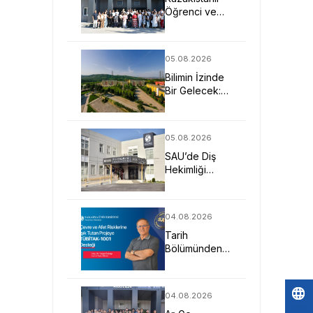
Öğrenci ve
Öğretmenler
SAU’yü
Yakından
05.08.2026
Tanıdı
Bilimin İzinde
Bir Gelecek:
SAU Fen
Fakültesi
05.08.2026
SAU’de Diş
Hekimliği
Eğitimi Klinik
Deneyim ve
Teknolojiyle
04.08.2026
Güçleniyor
Tarih
Bölümünden
Çevre ve Afet
Risklerine Işık
Tutan
04.08.2026
TÜBİTAK-1001