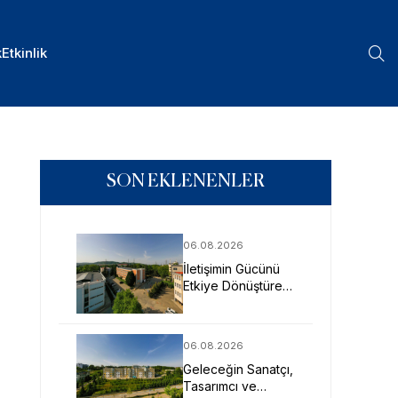
k
Etkinlik
SON EKLENENLER
06.08.2026
İletişimin Gücünü
Etkiye Dönüştüren
Profesyoneller
SAU’de Yetişiyor
06.08.2026
Geleceğin Sanatçı,
Tasarımcı ve