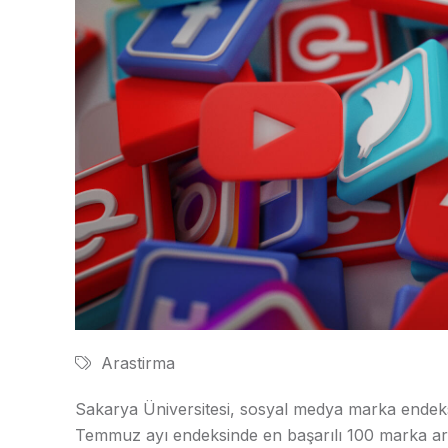
Arastirma
Sakarya Üniversitesi, sosyal medya marka endek
Temmuz ayı endeksinde en başarılı 100 marka ara