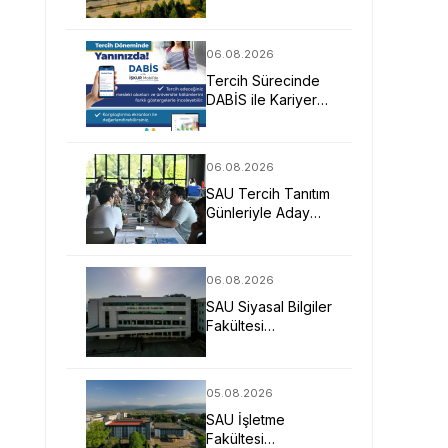
Mimarlarına Güçlü
Eğitim Fırsatı
06.08.2026
Tercih Sürecinde
DABİS ile Kariyer
Planlamasına Dijital
Destek
06.08.2026
SAU Tercih Tanıtım
Günleriyle Aday
Öğrencilerin
Geleceğine Işık
Tuttu
06.08.2026
SAU Siyasal Bilgiler
Fakültesi
Geleceğin
Liderlerini ve
Uzmanlarını
05.08.2026
Bekliyor
SAU İşletme
Fakültesi