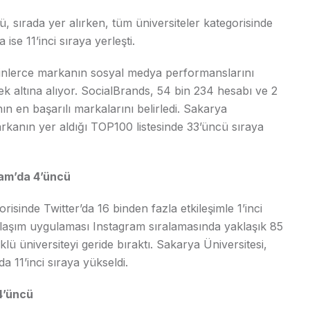
 sırada yer alırken, tüm üniversiteler kategorisinde
ise 11’inci sıraya yerleşti.
inlerce markanın sosyal medya performanslarını
cek altına alıyor. SocialBrands, 54 bin 234 hesabı ve 2
n en başarılı markalarını belirledi. Sakarya
arkanın yer aldığı TOP100 listesinde 33’üncü sıraya
ram’da 4’üncü
risinde Twitter’da 16 binden fazla etkileşimle 1’inci
ylaşım uygulaması Instagram sıralamasında yaklaşık 85
lü üniversiteyi geride bıraktı. Sakarya Üniversitesi,
 11’inci sıraya yükseldi.
4’üncü