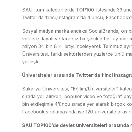
SAÜ, tüm kategorilerde TOP100 listesinde 33’üncü,
Twitter’da 1’inci,Instagram’da 4’üncü, Facebook’da 
Sosyal medya marka endeksi SocialBrands, on b
verilere dayalı ve tarafsız bir şekilde her ay mer
milyon 34 bin 814 iletiyi inceleyerek Temmuz ayını
Üniversitesi, farklı sektörlerden yüzlerce ünlü m
yerleşti.
Üniversiteler arasında Twitter’da 1’inci Instag
Sakarya Üniversitesi, “Eğitim/Üniversiteler” katego
sırada yer alırken, popüler video ve fotoğraf pa
bin etkileşimle 4’üncü sırada yer alarak birçok kök
Facebook sıralamasında ise 120 üniversite arasında
SAÜ TOP100’de devlet üniversiteleri arasında 