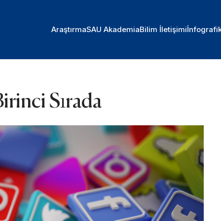
Araştırma
SAU Akademia
Bilim İletişimi
İnfografi
rinci Sırada