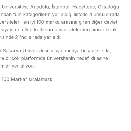
ya Üniversitesi, Anadolu, İstanbul, Hacettepe, Ortadoğu
ından tüm kategorilerin yer aldığı listede 4’üncü sırada
ersiteleri, en iyi 100 marka arasına giren diğer devlet
edyayı en etkin kullanan üniversitelerden birisi olarak
sinde 21’nci sırada yer aldı.
n Sakarya Üniversitesi sosyal medya hesaplarında,
 birçok platformda üniversitenin hedef kitlesine
ımlar yer alıyor.
i 100 Marka” sıralaması: