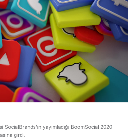
si SocialBrands’ın yayımladığı BoomSocial 2020
sına girdi.