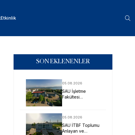
k
Etkinlik
SON EKLENENLER
05.08.2026
SAU İşletme
Fakültesi
Uygulamalı Eğitimle
İş Dünyasına
Hazırlıyor
05.08.2026
SAU İTBF Toplumu
Anlayan ve