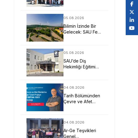
Öğretmenler
SAU’yü Yakından
Tanıdı
05.08.2026
Bilimin İzinde Bir
Gelecek: SAU Fen
Fakültesi
05.08.2026
SAU’de Diş
Hekimliği Eğitimi
Klinik Deneyim ve
Teknolojiyle
Güçleniyor
04.08.2026
Tarih Bölümünden
Çevre ve Afet
Risklerine Işık
Tutan TÜBİTAK-
1001 Projesi
04.08.2026
Ar-Ge Teşvikleri
Genel