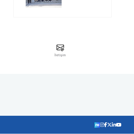
Müdüründen SAU
Milli Teknoloji
Atölyesi’ne Ziyaret
İletişim