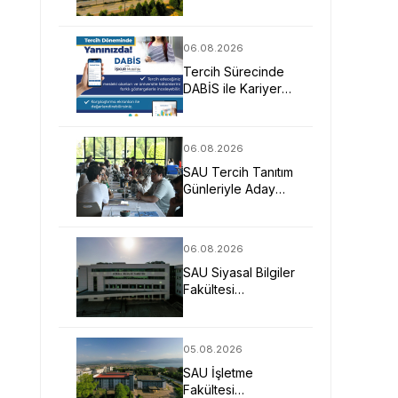
Mimarlarına Güçlü
Eğitim Fırsatı
06.08.2026
Tercih Sürecinde
DABİS ile Kariyer
Planlamasına Dijital
Destek
06.08.2026
SAU Tercih Tanıtım
Günleriyle Aday
Öğrencilerin
Geleceğine Işık
Tuttu
06.08.2026
SAU Siyasal Bilgiler
Fakültesi
Geleceğin
Liderlerini ve
Uzmanlarını
05.08.2026
Bekliyor
SAU İşletme
Fakültesi