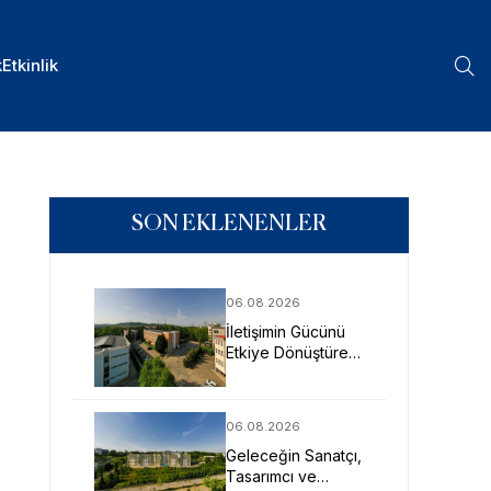
k
Etkinlik
SON EKLENENLER
06.08.2026
İletişimin Gücünü
Etkiye Dönüştüren
Profesyoneller
SAU’de Yetişiyor
06.08.2026
Geleceğin Sanatçı,
Tasarımcı ve