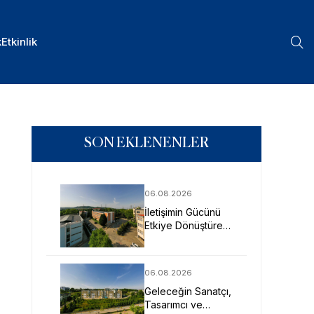
k
Etkinlik
SON EKLENENLER
06.08.2026
İletişimin Gücünü
Etkiye Dönüştüren
Profesyoneller
SAU’de Yetişiyor
06.08.2026
Geleceğin Sanatçı,
Tasarımcı ve