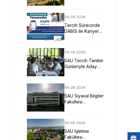
Mimarlarına Güçlü
Eğitim Fırsatı
06.08.2026
Tercih Sürecinde
DABİS ile Kariyer
Planlamasına Dijital
Destek
06.08.2026
SAU Tercih Tanıtım
Günleriyle Aday
Öğrencilerin
Geleceğine Işık
Tuttu
06.08.2026
SAU Siyasal Bilgiler
Fakültesi
Geleceğin
Liderlerini ve
Uzmanlarını
05.08.2026
Bekliyor
SAU İşletme
Fakültesi