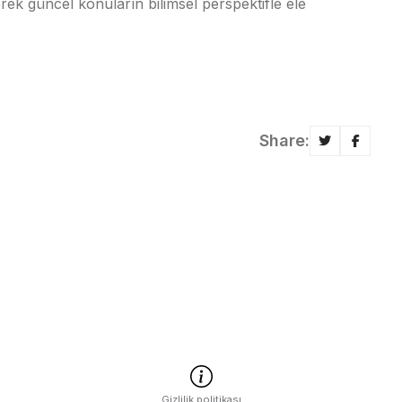
erek güncel konuların bilimsel perspektifle ele
Share:
Gizlilik politikası