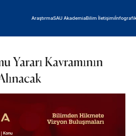
Araştırma
SAU Akademia
Bilim İletişimi
İnfografi
u Yararı Kavramının
Alınacak