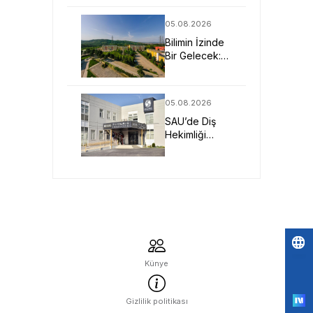
SAU’yü
Yakından
05.08.2026
Tanıdı
Bilimin İzinde
Bir Gelecek:
SAU Fen
Fakültesi
05.08.2026
SAU’de Diş
Hekimliği
Eğitimi Klinik
Deneyim ve
Teknolojiyle
Güçleniyor
Po
Künye
by
Gizlilik politikası