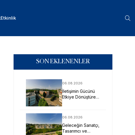
k
Etkinlik
SON EKLENENLER
06.08.2026
İletişimin Gücünü
Etkiye Dönüştüren
Profesyoneller
SAU’de Yetişiyor
06.08.2026
Geleceğin Sanatçı,
Tasarımcı ve