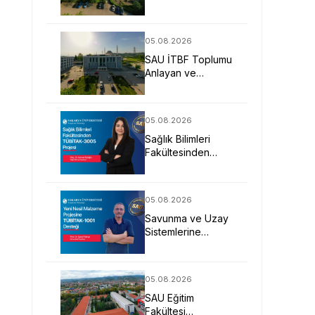
Uygulamalı Eğitimle
İş Dünyasına
Hazırlıyor
05.08.2026
SAU İTBF Toplumu
Anlayan ve
Değişime Yön
Veren Bireyler
Yetiştiriyor
05.08.2026
Sağlık Bilimleri
Fakültesinden
TÜBİTAK-3005
Projesi
05.08.2026
Savunma ve Uzay
Sistemlerine
Yönelik Yeni Nesil
Malzeme Projesine
TÜBİTAK Desteği
05.08.2026
SAU Eğitim
Fakültesi