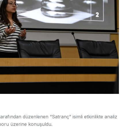
arafından düzenlenen “Satranç” isimli etkinlikte analiz
sporu üzerine konuşuldu.