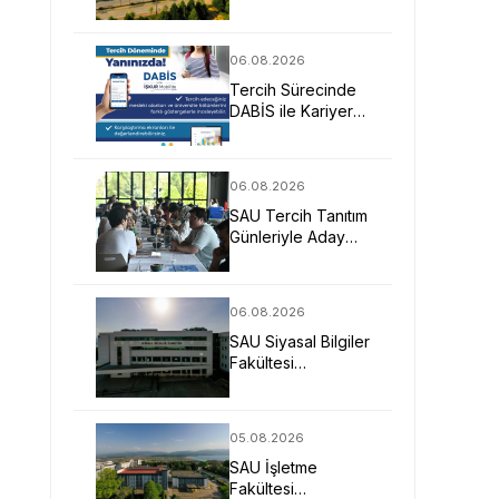
Mimarlarına Güçlü
Eğitim Fırsatı
06.08.2026
Tercih Sürecinde
DABİS ile Kariyer
Planlamasına Dijital
Destek
06.08.2026
SAU Tercih Tanıtım
Günleriyle Aday
Öğrencilerin
Geleceğine Işık
Tuttu
06.08.2026
SAU Siyasal Bilgiler
Fakültesi
Geleceğin
Liderlerini ve
Uzmanlarını
05.08.2026
Bekliyor
SAU İşletme
Fakültesi