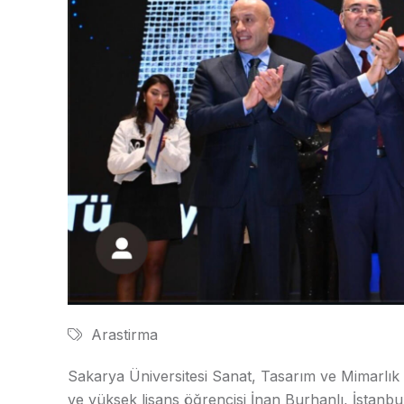
Arastirma
Sakarya Üniversitesi Sanat, Tasarım ve Mimarlı
ve yüksek lisans öğrencisi İnan Burhanlı, İstanbul