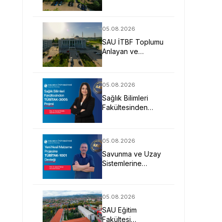
Uygulamalı Eğitimle
İş Dünyasına
Hazırlıyor
05.08.2026
SAU İTBF Toplumu
Anlayan ve
Değişime Yön
Veren Bireyler
Yetiştiriyor
05.08.2026
Sağlık Bilimleri
Fakültesinden
TÜBİTAK-3005
Projesi
05.08.2026
Savunma ve Uzay
Sistemlerine
Yönelik Yeni Nesil
Malzeme Projesine
TÜBİTAK Desteği
05.08.2026
SAU Eğitim
Fakültesi