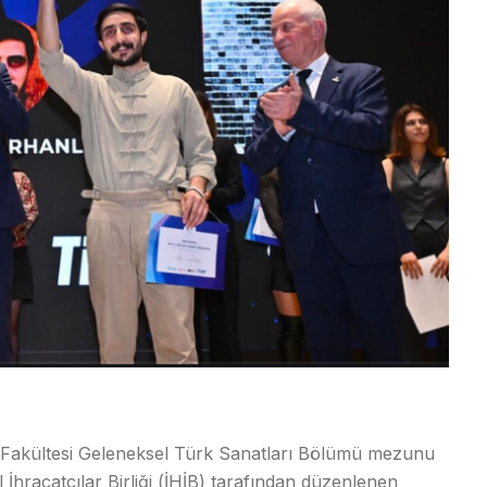
k Fakültesi Geleneksel Türk Sanatları Bölümü mezunu
 İhracatçılar Birliği (İHİB) tarafından düzenlenen