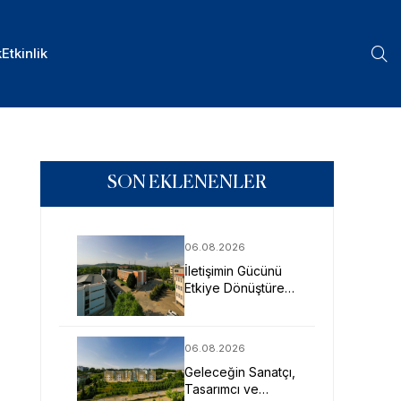
k
Etkinlik
SON EKLENENLER
06.08.2026
İletişimin Gücünü
Etkiye Dönüştüren
Profesyoneller
SAU’de Yetişiyor
06.08.2026
Geleceğin Sanatçı,
Tasarımcı ve