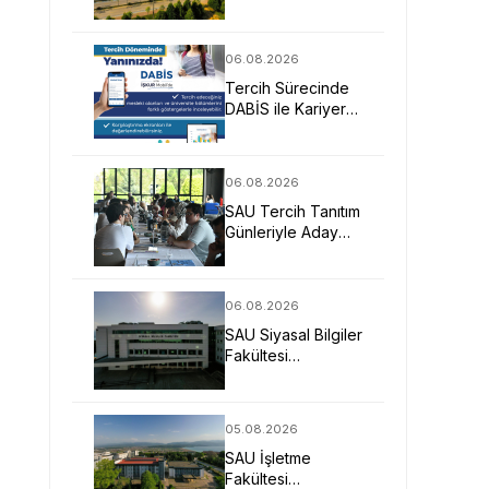
Mimarlarına Güçlü
Eğitim Fırsatı
06.08.2026
Tercih Sürecinde
DABİS ile Kariyer
Planlamasına Dijital
Destek
06.08.2026
SAU Tercih Tanıtım
Günleriyle Aday
Öğrencilerin
Geleceğine Işık
Tuttu
06.08.2026
SAU Siyasal Bilgiler
Fakültesi
Geleceğin
Liderlerini ve
Uzmanlarını
05.08.2026
Bekliyor
SAU İşletme
Fakültesi