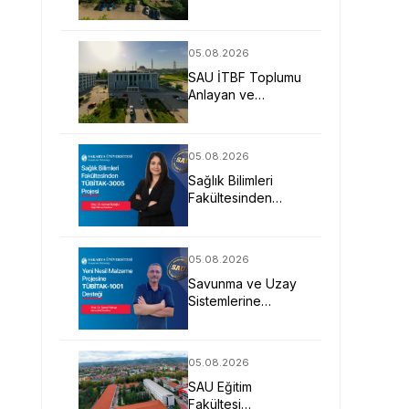
Uygulamalı Eğitimle
İş Dünyasına
Hazırlıyor
05.08.2026
SAU İTBF Toplumu
Anlayan ve
Değişime Yön
Veren Bireyler
Yetiştiriyor
05.08.2026
Sağlık Bilimleri
Fakültesinden
TÜBİTAK-3005
Projesi
05.08.2026
Savunma ve Uzay
Sistemlerine
Yönelik Yeni Nesil
Malzeme Projesine
TÜBİTAK Desteği
05.08.2026
SAU Eğitim
Fakültesi