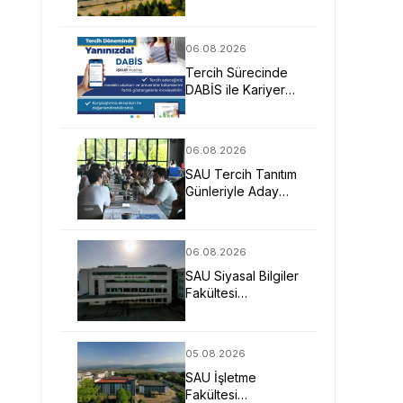
Mimarlarına Güçlü
Eğitim Fırsatı
06.08.2026
Tercih Sürecinde
DABİS ile Kariyer
Planlamasına Dijital
Destek
06.08.2026
SAU Tercih Tanıtım
Günleriyle Aday
Öğrencilerin
Geleceğine Işık
Tuttu
06.08.2026
SAU Siyasal Bilgiler
Fakültesi
Geleceğin
Liderlerini ve
Uzmanlarını
05.08.2026
Bekliyor
SAU İşletme
Fakültesi