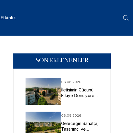
k
Etkinlik
SON EKLENENLER
06.08.2026
İletişimin Gücünü
Etkiye Dönüştüren
Profesyoneller
SAU’de Yetişiyor
06.08.2026
Geleceğin Sanatçı,
Tasarımcı ve