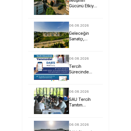
İletişimin
Gücünü Etkiye
Dönüştüren
Profesyoneller
SAU’de
06.08.2026
Yetişiyor
Geleceğin
Sanatçı,
Tasarımcı ve
Mimarlarına
Güçlü Eğitim
06.08.2026
Fırsatı
Tercih
Sürecinde
DABİS ile
Kariyer
Planlamasına
06.08.2026
Dijital Destek
SAU Tercih
Tanıtım
Günleriyle
Aday
Öğrencilerin
06.08.2026
Geleceğine