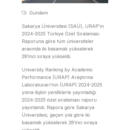
Gundem
Sakarya Üniversitesi (SAÜ),
URAP’ın
2024-2025 Türkiye
Ö
zel
S
ıralaması
R
aporuna göre tüm üniversiteler
arasında iki basamak yükselerek
28’inci sıraya yükseldi.
University
Ranking
by
Academic
Performance
(URAP) Araştırma
Laboratuvarı
’nın
(
URAP
)
2024-2025
yılına ilişkin yeniliklerle yayınladığı
2024-2025 özel sıralaması raporu
yayınlandı.
Rapora
göre
Sakarya
Üniversitesi
, geçen yıla göre iki
basamak yükselerek 28’inci sıraya
yükseldi.