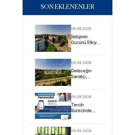
SON EKLENENLER
06.08.2026
İletişimin
Gücünü Etkiye
Dönüştüren
Profesyoneller
SAU’de
06.08.2026
Yetişiyor
Geleceğin
Sanatçı,
Tasarımcı ve
Mimarlarına
Güçlü Eğitim
06.08.2026
Fırsatı
Tercih
Sürecinde
DABİS ile
Kariyer
Planlamasına
06.08.2026
Dijital Destek