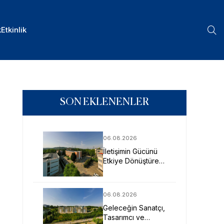
k
Etkinlik
SON EKLENENLER
06.08.2026
İletişimin Gücünü
Etkiye Dönüştüren
Profesyoneller
SAU’de Yetişiyor
06.08.2026
Geleceğin Sanatçı,
Tasarımcı ve