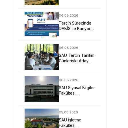
Mimarlarına Güçlü
Eğitim Fırsatı
06.08.2026
Tercih Sürecinde
DABİS ile Kariyer
Planlamasına Dijital
Destek
06.08.2026
SAU Tercih Tanıtım
Günleriyle Aday
Öğrencilerin
Geleceğine Işık
Tuttu
06.08.2026
SAU Siyasal Bilgiler
Fakültesi
Geleceğin
Liderlerini ve
Uzmanlarını
05.08.2026
Bekliyor
SAU İşletme
Fakültesi