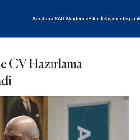
Araştırma
SAU Akademia
Bilim İletişimi
İnfografi
de CV Hazırlama
di